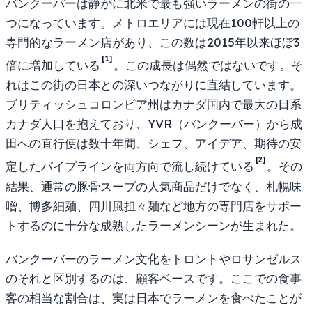
バンクーバーは静かに北米で最も強いラーメンの街の一
つになっています。メトロエリアには現在100軒以上の
専門的なラーメン店があり、この数は2015年以来ほぼ3
[1]
倍に増加している
。この成長は偶然ではないです。そ
れはこの街の日本との深いつながりに直結しています。
ブリティッシュコロンビア州はカナダ国内で最大の日系
カナダ人口を抱えており、YVR（バンクーバー）から成
田への直行便は数十年間、シェフ、アイデア、期待の安
[2]
定したパイプラインを両方向で流し続けている
。その
結果、通常の豚骨スープの人気商品だけでなく、札幌味
噌、博多細麺、四川風担々麺など地方の専門店をサポー
トするのに十分な成熟したラーメンシーンが生まれた。
バンクーバーのラーメン文化をトロントやロサンゼルス
のそれと区別するのは、顧客ベースです。ここでの食事
客の相当な割合は、実は日本でラーメンを食べたことが