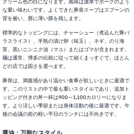
クリーム色の白になります。風味は濃厚でポークのよう
な重い味わいです。よくできた豚骨スープはスプーンの
背を被い、唇に薄い膜を残します。
標準的なトッピングには、チャーシュー（煮込んだ豚バ
ラスライス）、半熟の漬け卵（味玉）、ネギ、のり海
苔、黒いニンニク油（マユ）またはゴマが含まれます。
麺は通常、博多の伝統に従って細くまっすぐで、ほとん
どの店では固さを選べます。
豚骨は、満腹感があり温かい食事が欲しいときに最適で
す。このリストの中で最も重いスタイルであり、追加ト
ッピング付きの丼一杯は900～1,100カロリーになりま
す。より涼しい季節または身体活動の後に最適です。午
後の会議の前の軽い平日のランチには不向きです。
醤油：万能なスタイル