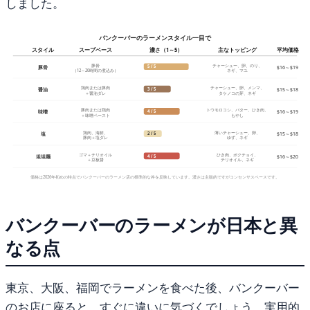
しました。
バンクーバーのラーメンスタイル一目で
スタイル
スープベース
濃さ（1～5）
主なトッピング
平均価格
豚骨
チャーシュー、卵、のり、
5 / 5
豚骨
$16～$19
（12～20時間の煮込み）
ネギ、マユ
鶏肉または豚肉
チャーシュー、卵、メンマ、
3 / 5
醤油
$15～$18
＋醤油ダレ
タケノコの芽、ネギ
豚肉または鶏肉
トウモロコシ、バター、ひき肉、
4 / 5
味噌
$16～$19
＋味噌ペースト
もやし
鶏肉、海鮮、
薄いチャーシュー、卵、
2 / 5
塩
$15～$18
豚肉＋塩ダレ
ゆず、ネギ
ゴマ＋チリオイル
ひき肉、ボクチョイ、
4 / 5
坦坦麺
$16～$20
＋豆板醤
チリオイル、ネギ
価格は2026年初めの時点でバンクーバーのラーメン店の標準的な丼を反映しています。濃さは主観的ですがコンセンサスベースです。
バンクーバーのラーメンが日本と異
なる点
東京、大阪、福岡でラーメンを食べた後、バンクーバー
のお店に座ると、すぐに違いに気づくでしょう。実用的