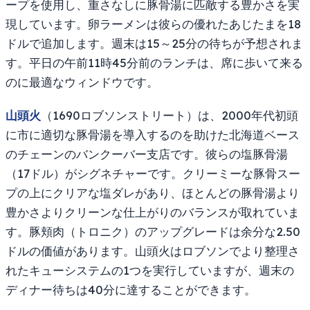
ープを使用し、重さなしに豚骨湯に匹敵する豊かさを実
現しています。卵ラーメンは彼らの優れたあじたまを18
ドルで追加します。週末は15～25分の待ちが予想されま
す。平日の午前11時45分前のランチは、席に歩いて来る
のに最適なウィンドウです。
山頭火
（1690ロブソンストリート）は、2000年代初頭
に市に適切な豚骨湯を導入するのを助けた北海道ベース
のチェーンのバンクーバー支店です。彼らの塩豚骨湯
（17ドル）がシグネチャーです。クリーミーな豚骨スー
プの上にクリアな塩ダレがあり、ほとんどの豚骨湯より
豊かさよりクリーンな仕上がりのバランスが取れていま
す。豚頬肉（トロニク）のアップグレードは余分な2.50
ドルの価値があります。山頭火はロブソンでより整理さ
れたキューシステムの1つを実行していますが、週末の
ディナー待ちは40分に達することができます。